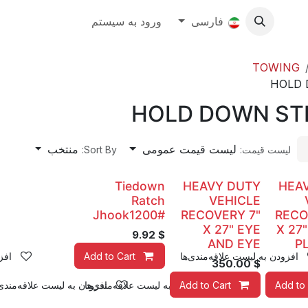
Ab
Contact Us
فارسی
رویدادها
ورود به سیستم
About
TOWING
HOLD 
HOLD DOWN ST
لیست قیمت عمومی
منتخب
لیست قیمت:
Sort By:
Tiedown
HEAVY DUTY
HEA
Ratch
VEHICLE
Jhook1200#
RECOVERY 7"
RECO
X 27" EYE
X 27"
9.92
$
AND EYE
P
افزودن به لیست علاقه‌مندی‌ها
Add to Cart
افز
350.00
$
Add to 
Add to Cart
افزودن به لیست علاقه‌مندی‌ها
افزودن به لیست علاقه‌مندی‌