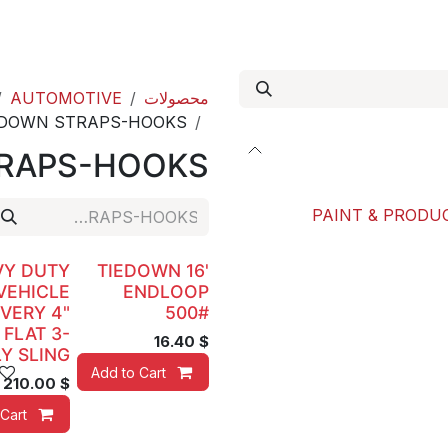
out us
Our Paint Studio
ACE international
محصولات
AUTOMOTIVE
DOWN STRAPS-HOOKS
RAPS-HOOKS
PAINT & PRODUC
VY DUTY
TIEDOWN 16'
VEHICLE
ENDLOOP
VERY 4"
500#
 FLAT 3-
16.40
$
LY SLING
Add to Cart
210.00
$
Cart