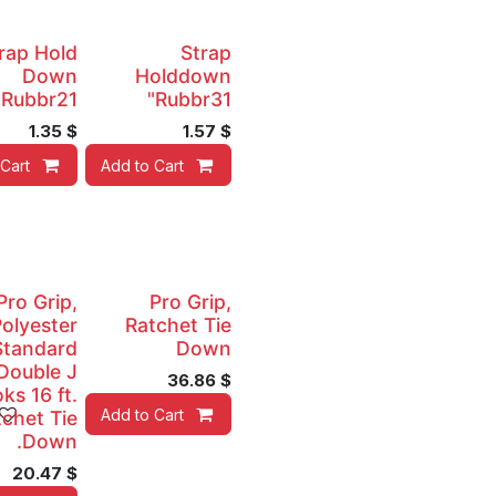
rap Hold
Strap
Down
Holddown
Rubbr21"
Rubbr31"
1.35
$
1.57
$
Cart
Add to Cart
Pro Grip,
Pro Grip,
olyester
Ratchet Tie
Standard
Down
Double J
36.86
$
ks 16 ft.
Add to Cart
tchet Tie
Down.
20.47
$